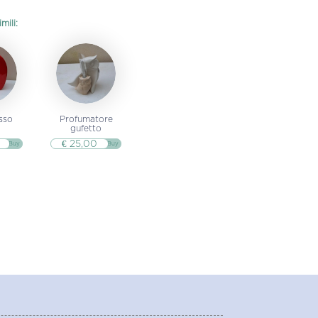
mili:
sso
Profumatore
gufetto
€ 25,00
▷▷ Buy
▷▷ Buy