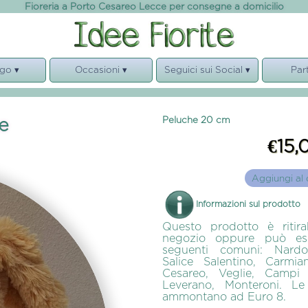
Fioreria a Porto Cesareo Lecce per consegne a domicilio
go ▾
Occasioni ▾
Seguici sui Social ▾
Par
e Mazzi
Compleanno
Facebook
Ga
e
Nascita
Instagram
Laura
e
Peluche 20 cm
bre
Anniversario
Nego
€15,
i e Cesti
Condoglianze
Valen
te
Matrimonio
Vo
Aggiungi al 
Fl
Informazioni sul prodotto
Idee Fio
Questo prodotto è ritira
negozio oppure può es
seguenti comuni: Nardo
Salice Salentino, Carmi
Cesareo, Veglie, Campi S
Leverano, Monteroni. L
ammontano ad Euro 8.