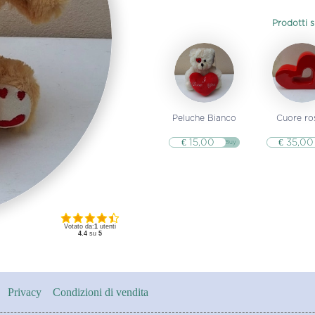
Prodotti si
Peluche Bianco
Cuore ro
€ 15,00
€ 35,00
▷▷ Buy
Votato da:
1
utenti
4.4
su
5
Privacy
Condizioni di vendita