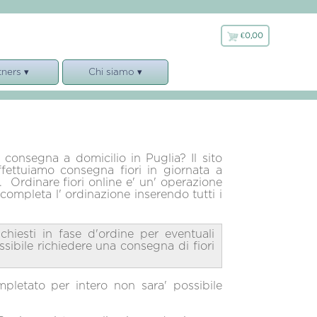
€0,00
€
0,00
tners ▾
Chi siamo ▾
ttinoni
Chi siamo
 Biagiotti
Garanzie Servizio
' Design
Note Legali
ti Argenti
Privacy, cookies e GDPR
 consegna a domicilio in Puglia? Il sito
ffettuiamo consegna fiori in giornata a
ganto
Condizioni di Vendita
a. Ordinare fiori online e' un' operazione
e completa l' ordinazione inserendo tutti i
orajet
rite Salento
chiesti in fase d'ordine per eventuali
ssibile richiedere una consegna di fiori
mpletato per intero non sara' possibile