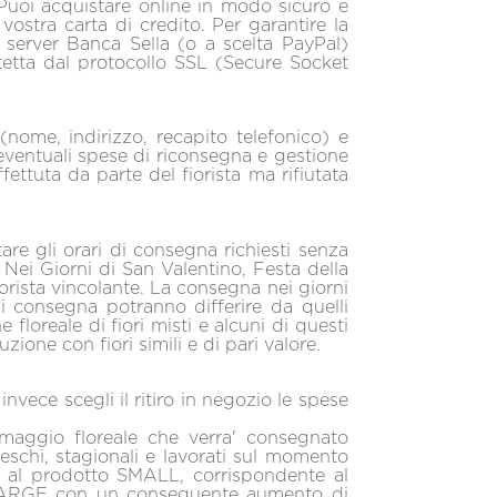
? Puoi acquistare online in modo sicuro e
 vostra carta di credito. Per garantire la
 server Banca Sella (o a scelta PayPal)
tetta dal protocollo SSL (Secure Socket
i (nome, indirizzo, recapito telefonico) e
 eventuali spese di riconsegna e gestione
ettuta da parte del fiorista ma rifiutata
re gli orari di consegna richiesti senza
Nei Giorni di San Valentino, Festa della
iorista vincolante. La consegna nei giorni
i di consegna potranno differire da quelli
floreale di fiori misti e alcuni di questi
uzione con fiori simili e di pari valore.
nvece scegli il ritiro in negozio le spese
omaggio floreale che verra' consegnato
eschi, stagionali e lavorati sul momento
isce al prodotto SMALL, corrispondente al
lo LARGE con un conseguente aumento di