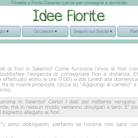
Fioreria a Porto Cesareo Lecce per consegne a domicilio
go ▾
Occasioni ▾
Seguici sui Social ▾
Par
e Mazzi
Compleanno
Facebook
Ga
e
Nascita
Instagram
Laura
bre
Anniversario
Nego
i e Cesti
Condoglianze
Valen
di fiori in Salento? Come funziona l'invio di fiori con
soddisfare l'esigenza di consegnare fiori a distanza. E
te
Matrimonio
Vo
se effettuato entro le ore 17.00) e dal lunedì alla domenic
le tra le nostre proposte, clicca su "Aggiungi al carrello" 
Fl
cilio.
Idee Fio
nonima in Salento? Certo! I dati del mittente vengono 
tente, ma in nessun modo verranno divulgati a terzi. E' po
biglietto allegato ai fiori.
*) sono obbligatori, pertanto se l'ordine non sara' co