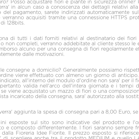
curo? Posso acquistare fiori e piante in sicurezza online
erra' in alcun caso a conoscenza dei dettagli relativi alla
o del pagamento, sarete indirizzati automaticamente sul
ito verranno acquisiti tramite una connessione HTTPS pro
di 128bits.
na di tutti i dati forniti relativi al destinatario dei fior
i o non completi, verranno addebitate al cliente stesso le
imborso alcuno per una consegna di fiori regolarmente eff
ntemente dalle motivazioni.
 le consegne a domicilio? Generalmente possiamo rispetta
dine viene effettuato con almeno un giorno di anticipo. 
dicato, all'interno del modulo d'ordine non sara' per il f
a' pertanto valida nell'arco dell'intera giornata e i temp
 se viene acquistato un mazzo di fiori o una composizione 
orista incaricato della consegna, sara' autorizzato alla sostit
erra' aggiunta la spesa di consegna pari a 8,00 Euro, se i
ni esposte sul sito sono indicative del prodotto e l'
zato e composto differentemente. I fiori saranno sempre fr
i dalla Fioreria Idee Fiorite. Il prezzo esposto si rifer
ta' di scegliere anche tra il prodotto MEDIUM e quel