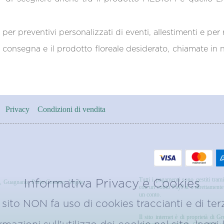
 per preventivi personalizzati di eventi, allestimenti e per r
di consegna e il prodotto floreale desiderato, chiamate i
Privacy
Condizioni di vendita
Tutti i pagamenti sono gestiti trami
Informativa Privacy e Cookies
,
Guagnano
,
Porto Cesareo
,
Veglie
,
con un conto PayPal o direttamente u
un conto.
sito NON fa uso di cookies traccianti e di terz
Il sito internet è di proprietà di G