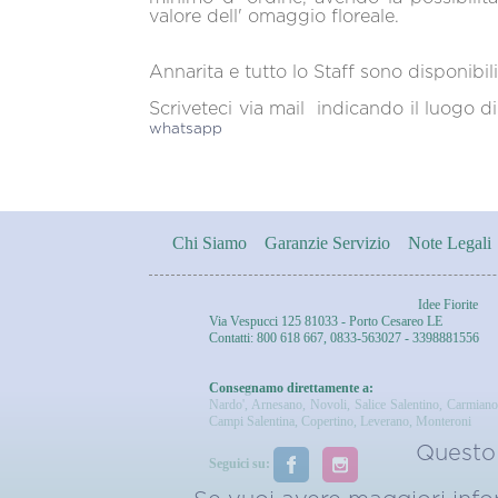
valore dell' omaggio floreale.
Annarita e tutto lo Staff sono disponibili
Scriveteci via mail indicando il luogo 
whatsapp
Chi Siamo
Garanzie Servizio
Note Legali
Idee Fiorite
Via Vespucci 125 81033 - Porto Cesareo LE
Contatti: 800 618 667, 0833-563027 - 3398881556
Consegnamo direttamente a:
Nardo'
,
Arnesano
,
Novoli
,
Salice Salentino
,
Carmiano
Campi Salentina
,
Copertino
,
Leverano
,
Monteroni
Questo 
Seguici su: