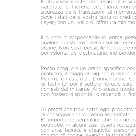
Il sito www.fioristaportocesareo.it è si
garantito, la Fioreria Idee Fiorite non v
sicurezza delle transazioni, al moment
dove i dati della vostra carta di cred
Layer) con un livello di cifratura minimo 
Il cliente e' responsabile in prima perso
qualora questi dovessero risultare errat
ordine. Non sara' possibile richiedere r
per volonta' del destinatario, indipende
Posso scegliere un orario specifico per
problemi, a maggior ragione quando l'or
Mamma e Festa della Donna l'orario, se in
di festivita' per il settore floreale sar
richiesti dal mittente. Allo stesso modo,
non fossero disponibili o reperibili, il fi
Ai prezzi che trovi sotto ogni prodotto v
di consegna non verranno addebitate.
E' importante segnalare che le immagi
potrebbe, in alcuni casi, essere realiz
con arte, tecnica e creativita' personal
minimo d' ordine, avendo la possibili