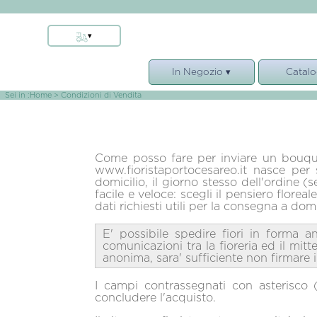
▾
Nardo'
In Negozio ▾
Catalo
Arnesano
Novoli
Rose stabilizzate
Bouquet 
Sei in :
Home
> Condizioni di Vendita
Salice Salentino
Oggettistica
Ros
Carmiano
Fiori e piante del negozio
Fune
Guagnano
Composizion
Come posso fare per inviare un bouquet 
Porto Cesareo
www.fioristaportocesareo.it nasce per 
Pian
domicilio, il giorno stesso dell'ordine (
Veglie
facile e veloce: scegli il pensiero florea
Campi Salentina
dati richiesti utili per la consegna a domi
Copertino
E' possibile spedire fiori in forma a
Leverano
comunicazioni tra la fioreria ed il mit
anonima, sara' sufficiente non firmare il 
Monteroni
I campi contrassegnati con asterisco (
concludere l'acquisto.