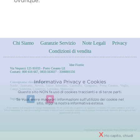
ovunque.
Chi Siamo
Garanzie Servizio
Note Legali
Privacy
Condizioni di vendita
Idee Fiorite
Via Vespucci 125 81033 - Porto Cesareo LE
Contatti: 800 618 667, 0833-563027 - 3398881556
Informativa Privacy e Cookies
Consegnamo direttamente a:
Nardo'
,
Arnesano
,
Novoli
,
Salice Salentino
,
Carmiano
,
Guagnano
,
Porto Cesareo
,
Veglie
,
Campi Salentina
,
Copertino
,
Leverano
,
Monteroni
Questo sito NON fa uso di cookies traccianti e di terze parti.
Seguici su:
Se vuoi avere maggiori informazioni sull'utilizzo dei cookie nel
sito, leggi la nostra
informativa estesa.
Il sito internet è di proprietà di Gruppo Internazionale TF srl, società che ne gestisce ed aggiorna i contenuti. Gli ordini verranno evasi dal
fiorista medesimo. In caso di sua indisponibilità, il servizio verra' comunque asssicurato da gruppo internazionale attraverso altri negozi di fiori
appartenenti al circuito.
Copyright© 2026 Idee Fiorite | P.iva: 03496270756 S2
X
Ho capito, chiudi