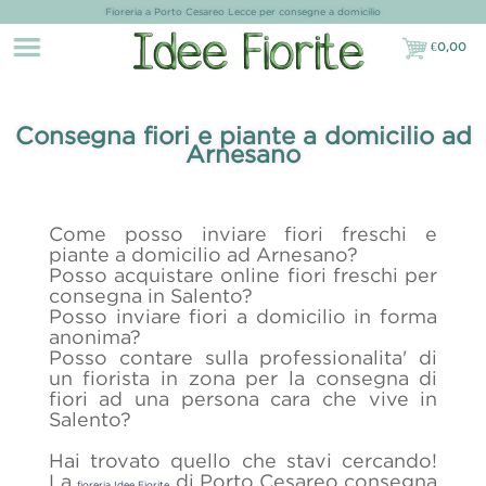
Fioreria a Porto Cesareo Lecce per consegne a domicilio
€
0,00
€0,00
Consegna fiori e piante a domicilio ad
Arnesano
Come posso inviare fiori freschi e
piante a domicilio ad Arnesano?
Posso acquistare online fiori freschi per
consegna in Salento?
Posso inviare fiori a domicilio in forma
anonima?
Posso contare sulla professionalita' di
un fiorista in zona per la consegna di
fiori ad una persona cara che vive in
Salento?
Hai trovato quello che stavi cercando!
La
di Porto Cesareo consegna
fioreria Idee Fiorite